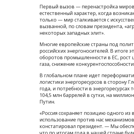
Первый вызов — перенастройка мировы
естественный характер, когда возника
только — мир сталкивается с искусств
вызванной, по словам президента, «а
некоторых западных элит».
Многие европейские страны под полит
российских энергоносителей. В итоге э
оборотов промышленности в ЕС, рост ц
газа, снижение конкурентоспособности
В глобальном плане идет переформати
логистики энергоресурсов в сторону Г
года, и потребности в энергоресурсах 
104,5 млн баррелей в сутки, на миллио
Путин.
«Россия сохраняет позицию одного из 
использование против нас механизмо
констатировал президент. — Мы обесп
что по итогам года в нашей стране буд