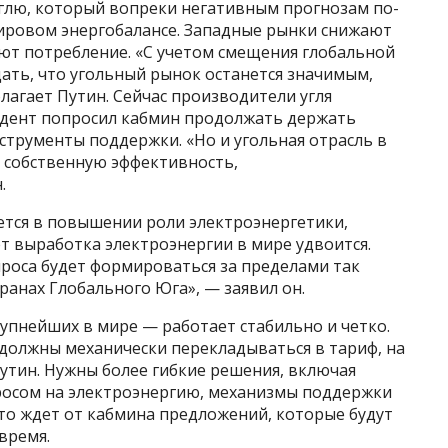
углю, который вопреки негативным прогнозам по-
ировом энергобалансе. Западные рынки снижают
ают потребление. «С учетом смещения глобальной
ать, что угольный рынок останется значимым,
лагает Путин. Сейчас производители угля
зидент попросил кабмин продолжать держать
струменты поддержки. «Но и угольная отрасль в
 собственную эффективность,
.
ется в повышении роли электроэнергетики,
ет выработка электроэнергии в мире удвоится.
роса будет формироваться за пределами так
анах Глобального Юга», — заявил он.
рупнейших в мире — работает стабильно и четко.
 должны механически перекладываться в тариф, на
утин. Нужны более гибкие решения, включая
росом на электроэнергию, механизмы поддержки
что ждет от кабмина предложений, которые будут
время.