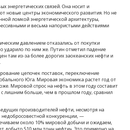
х энергетических связей. Она носит и
ют новые центры экономического развития. Но не
енной ломкой энергетической архитектуры,
грессивными и весьма напористыми действиями
ическим давлением отказались от покупки
то ударило по ним же. Путин отметил падение
ен там из-за более дорогих заокеанских нефти и
.
рование цепочек поставок, переключение
лобального Юга. Мировая экономика растет год от
тоже. Мировой спрос на нефть в этом году составит
н с лишним больше, чем в прошлом году, сравнил
ведущих производителей нефти, несмотря на
в недобросовестной конкуренции, —
ечиваем около 10% мировой добычи и ожидаем,
ет добыто 510 млн тонн нефти». Это примерно на