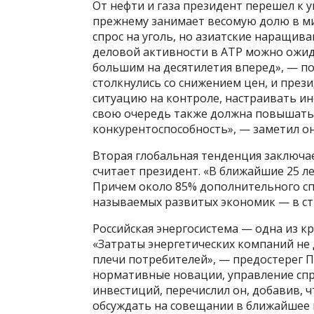
От нефти и газа президент перешел к 
прежнему занимает весомую долю в м
спрос на уголь, но азиатские наращив
деловой активности в АТР можно ожид
большим на десятилетия вперед», — по
столкнулись со снижением цен, и пре
ситуацию на контроле, настраивать ин
свою очередь также должна повышать
конкурентоспособность», — заметил он
Вторая глобальная тенденция заключа
считает президент. «В ближайшие 25 л
Причем около 85% дополнительного сп
называемых развитых экономик — в стр
Российская энергосистема — одна из к
«Затраты энергетических компаний не
плечи потребителей», — предостерег П
нормативные новации, управление сп
инвестиций, перечислил он, добавив, 
обсуждать на совещании в ближайшее 