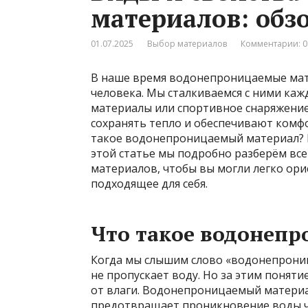
материалов: обз
01.07.2025
Выбор материалов
Комментарии: 0
В наше время водонепроницаемые мат
человека. Мы сталкиваемся с ними каж
материалы или спортивное снаряжение
сохранять тепло и обеспечивают комфо
такое водонепроницаемый материал? К
этой статье мы подробно разберём все
материалов, чтобы вы могли легко ор
подходящее для себя.
Что такое водонеп
Когда мы слышим слово «водонепрониц
не пропускает воду. Но за этим понят
от влаги. Водонепроницаемый материа
предотвращает проникновение воды че