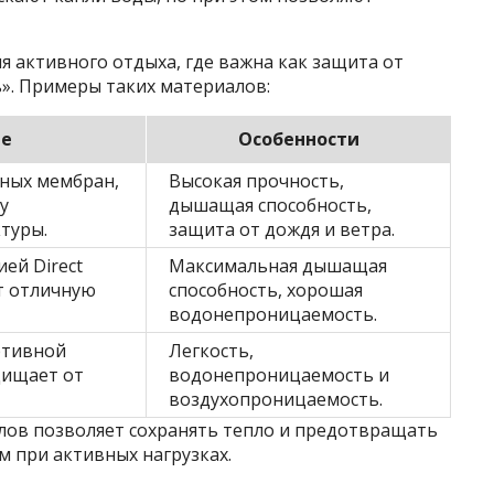
я активного отдыха, где важна как защита от
ь». Примеры таких материалов:
ие
Особенности
тных мембран,
Высокая прочность,
у
дышащая способность,
туры.
защита от дождя и ветра.
ей Direct
Максимальная дышащая
ет отличную
способность, хорошая
водонепроницаемость.
ртивной
Легкость,
щищает от
водонепроницаемость и
воздухопроницаемость.
ов позволяет сохранять тепло и предотвращать
м при активных нагрузках.