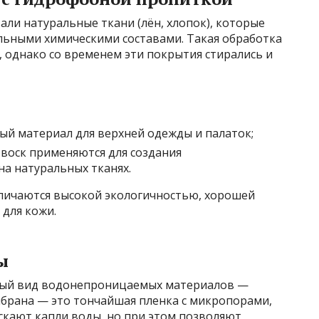
ли натуральные ткани (лён, хлопок), которые
льными химическими составами. Такая обработка
однако со временем эти покрытия стирались и
й материал для верхней одежды и палаток;
воск применяются для создания
а натуральных тканях.
личаются высокой экологичностью, хорошей
для кожи.
ы
ный вид водонепроницаемых материалов —
мбрана — это тончайшая пленка с микропорами,
скают капли воды, но при этом позволяют