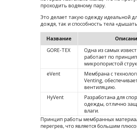
проходить водяному пару.
Это делает такую одежду идеальной дл
дождя, так и способность тела «дышат
Название
Описан
GORE-TEX
Одна из самых извес
работает по принцип
микропористой струк
eVent
Мембрана с технологи
Venting, обеспечива
вентиляцию.
HyVent
Разработана для спо
одежды, отлично за
влаги.
Принцип работы мембранных материал
перегрев, что является большим плюсо