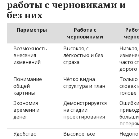
работы с черновиками и
без них
Параметры
Работа с
Рабо
черновиками
черн
Возможность
Высокая, с
Низкая,
внесения
лёгкостью и без
измене
изменений
страха
часто с
дорого
Понимание
Чётко видна
Только
общей
структура и план
словах 
картины
голове
Экономия
Демонстрируется
Ошибк
времени и
на стадии
привод
денег
проектирования
больш
потеря
Удобство
Высокое, все
Недопо