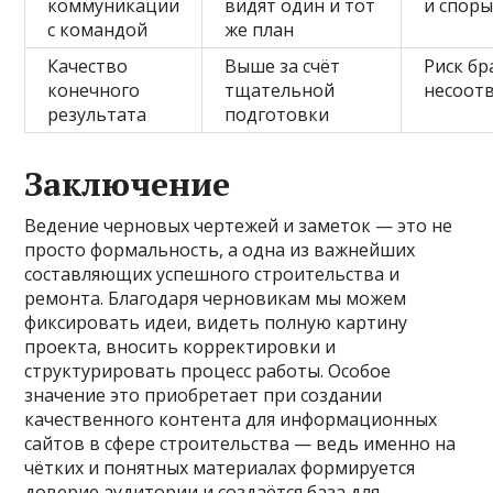
коммуникации
видят один и тот
и спор
с командой
же план
Качество
Выше за счёт
Риск бр
конечного
тщательной
несоот
результата
подготовки
Заключение
Ведение черновых чертежей и заметок — это не
просто формальность, а одна из важнейших
составляющих успешного строительства и
ремонта. Благодаря черновикам мы можем
фиксировать идеи, видеть полную картину
проекта, вносить корректировки и
структурировать процесс работы. Особое
значение это приобретает при создании
качественного контента для информационных
сайтов в сфере строительства — ведь именно на
чётких и понятных материалах формируется
доверие аудитории и создаётся база для