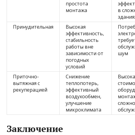
простота
эффек
монтажа
в слож
здания
Принудительная
Высокая
Потреб
эффективность,
электр
стабильность
требуе
работы вне
обслуж
зависимости от
шум
погодных
условий
Приточно-
Снижение
Высока
вытяжная с
теплопотерь,
стоимо
рекуперацией
эффективный
оборуд
воздухообмен,
монтаж
улучшение
сложно
микроклимата
обслуж
Заключение