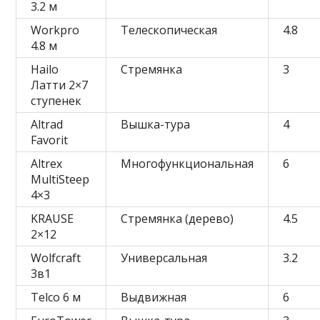
3.2 м
Workpro
Телескопическая
4.8
4.8 м
Hailo
Стремянка
3
Латти 2×7
ступенек
Altrad
Вышка-тура
4
Favorit
Altrex
Многофункциональная
6
MultiSteep
4×3
KRAUSE
Стремянка (дерево)
4.5
2×12
Wolfcraft
Универсальная
3.2
3в1
Telco 6 м
Выдвижная
6