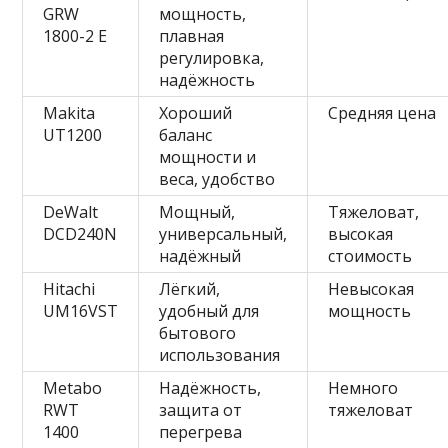
GRW
мощность,
1800-2 E
плавная
регулировка,
надёжность
Makita
Хороший
Средняя цена
UT1200
баланс
мощности и
веса, удобство
DeWalt
Мощный,
Тяжеловат,
DCD240N
универсальный,
высокая
надёжный
стоимость
Hitachi
Лёгкий,
Невысокая
UM16VST
удобный для
мощность
бытового
использования
Metabo
Надёжность,
Немного
RWT
защита от
тяжеловат
1400
перегрева