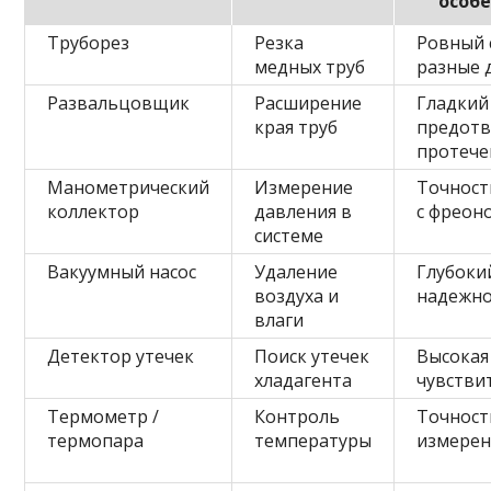
особ
Труборез
Резка
Ровный 
медных труб
разные 
Развальцовщик
Расширение
Гладкий
края труб
предот
протече
Манометрический
Измерение
Точност
коллектор
давления в
с фреон
системе
Вакуумный насос
Удаление
Глубоки
воздуха и
надежно
влаги
Детектор утечек
Поиск утечек
Высокая
хладагента
чувстви
Термометр /
Контроль
Точност
термопара
температуры
измере