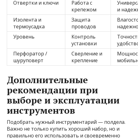
Отвертки и ключи
Работа с
Универс
крепежом
и надеж
Изолента и
Защита
Влагост
термоусадка
проводов
надежно
Уровень
Контроль
Точност
установки
удобств
Перфоратор /
Сверление и
Мощнос
шуруповерт
крепление
мобильн
Дополнительные
рекомендации при
выборе и эксплуатации
инструментов
Подобрать нужный инструментарий — полдела.
Важно не только купить хороший набор, но и
правильно его использовать и своевременно