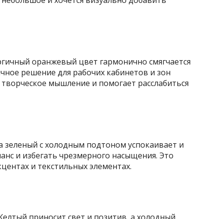
о небольшое и хочется визуально добавить
ргичный оранжевый цвет гармонично смягчается
чное решение для рабочих кабинетов и зон
т творческое мышление и помогает расслабиться
 а зеленый с холодным подтоном успокаивает и
анс и избегать чрезмерного насыщения. Это
кцентах и текстильных элементах.
Желтый приносит свет и позитив, а холодный