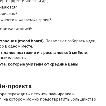
ергоэффективность и др.)
иваются?
териалам?
жности и желаемые сроки?
с визуализацией:
троения (mood board).
Позволяют собирать идеи,
ор в одном месте.
 планов поэтажно и с расстановкой мебели.
ные варианты.
та, которые учитывают средние цены
айн-проекта
ора переходить к точной планировке и
ап, на котором можно предотвратить большинство