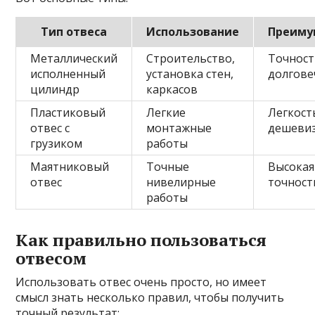
Тип отвеса
Использование
Преиму
Металлический
Строительство,
Точност
исполненный
установка стен,
долгове
цилиндр
каркасов
Пластиковый
Легкие
Легкост
отвес с
монтажные
дешеви
грузиком
работы
Маятниковый
Точные
Высокая
отвес
нивелирные
точност
работы
Как правильно пользоваться
отвесом
Использовать отвес очень просто, но имеет
смысл знать несколько правил, чтобы получить
точный результат: