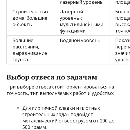
лазерный уровень
площа
Строительство
Лазерный
Боль
дома, большие
уровень с
площа
объекты
мультилинейными
высок
функциями
точно
Большие
Водяной уровень
Показ
расстояния,
переп
выравнивание
значи
грунта
удале
Выбор отвеса по задачам
При выборе отвеса стоит ориентироваться на
точность, тип выполняемых работ и удобство:
Для кирпичной кладки и плотных
строительных задач подойдет
металлический отвес с грузом от 200 до
500 грамм.