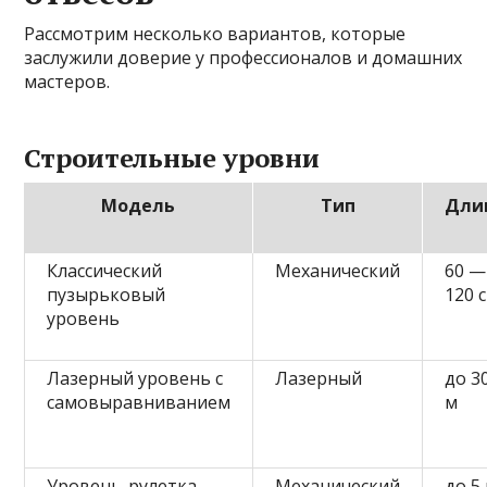
Рассмотрим несколько вариантов, которые
заслужили доверие у профессионалов и домашних
мастеров.
Строительные уровни
Модель
Тип
Дли
Классический
Механический
60 —
пузырьковый
120 
уровень
Лазерный уровень с
Лазерный
до 3
самовыравниванием
м
Уровень-рулетка
Механический
до 5