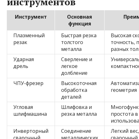
инструментов
Инструмент
Основная
Преи
функция
Плазменный
Быстрая резка
Высокая ск
резак
толстого
точность, 
металла
разных то
Ударная
Сверление и
Универсаль
дрель
легкое
компактно
долбление
ЧПУ-фрезер
Высокоточная
Автоматиза
обработка
геометрия
деталей
Угловая
Шлифовка и
Многофунк
шлифмашина
резка металла
простота в
использов
Инверторный
Соединение
Легкий вес
сварочный
металлических
сварочный