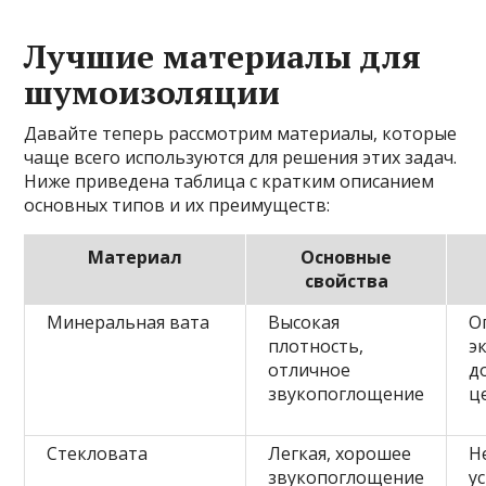
Лучшие материалы для
шумоизоляции
Давайте теперь рассмотрим материалы, которые
чаще всего используются для решения этих задач.
Ниже приведена таблица с кратким описанием
основных типов и их преимуществ:
Материал
Основные
свойства
Минеральная вата
Высокая
О
плотность,
э
отличное
д
звукопоглощение
ц
Стекловата
Легкая, хорошее
Н
звукопоглощение
у