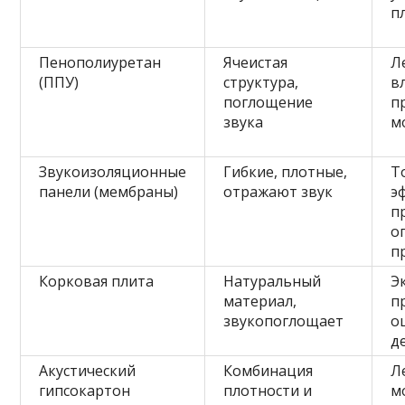
п
Пенополиуретан
Ячеистая
Л
(ППУ)
структура,
в
поглощение
п
звука
м
Звукоизоляционные
Гибкие, плотные,
Т
панели (мембраны)
отражают звук
э
п
о
п
Корковая плита
Натуральный
Э
материал,
п
звукопоглощает
о
д
Акустический
Комбинация
Л
гипсокартон
плотности и
м