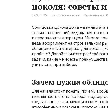
цоколя: советы 
29.03.2025
Выбор материалов
Комментарии: 0
Облицовка цоколя дома – важный этап 
только на внешний вид здания, но и н
и перепадов температуры. Многие при
ведь ассортимент на строительном ры
облицовочный материал для цоколя, к
проблем? Давайте вместе разберёмся, 
задачи, какие у них есть преимущества
учитывать при выборе.
Зачем нужна облицо
Для начала стоит понять, почему вооб
нижняя часть стены, которая подверг
среды: влаге, грязи, механическим пов
атмосферными осадками, поэтому без 