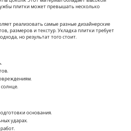
иты цоколя. Этот материал обладает высокой
службы плитки может превышать несколько
оляет реализовать самые разные дизайнерские
ов, размеров и текстур. Укладка плитки требует
дхода, но результат того стоит.
.
тов.
овреждениям.
 солнце.
одготовки основания.
ных ударах.
работ.