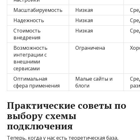
Масштабируемость
Низкая
Сре
Надежность
Низкая
Сре
Стоимость
Низкая
Сре
внедрения
Возможность
Ограничена
Хор
интеграции с
внешними
сервисами
Оптимальная
Малые сайты и
Сре
сфера применения
блоги
раз
Практические советы по
выбору схемы
подключения
Теперь, когда у нас есть теоретическая база,