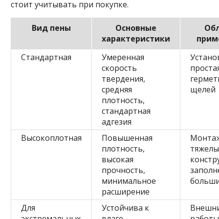
стоит учитывать при покупке.
Вид пены
Основные
Об
характеристики
прим
Стандартная
Умеренная
Устано
скорость
проста
твердения,
гермет
средняя
щелей
плотность,
стандартная
адгезия
Высокоплотная
Повышенная
Монта
плотность,
тяжелы
высокая
констр
прочность,
заполн
минимальное
больши
расширение
Для
Устойчива к
Внешн
экстремальных
влаге,
работы