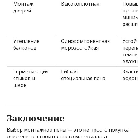
Монтаж
Высокоплотная
Повы
дверей
прочн
миним
расши
Утепление
Однокомпонентная
Устой
балконов
морозостойкая
переп
темпе
влажн
Герметизация
Гибкая
Эласт
стыков и
специальная пена
водон
швов
Заключение
Выбор монтажной пены — это не просто покупка
очередного строительного материала, а