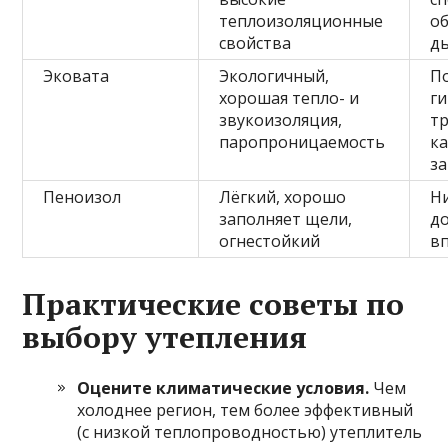
теплоизоляционные
о
свойства
д
Эковата
Экологичный,
П
хорошая тепло- и
ги
звукоизоляция,
т
паропроницаемость
к
з
Пеноизол
Лёгкий, хорошо
Н
заполняет щели,
д
огнестойкий
в
Практические советы по
выбору утепления
Оцените климатические условия.
Чем
холоднее регион, тем более эффективный
(с низкой теплопроводностью) утеплитель