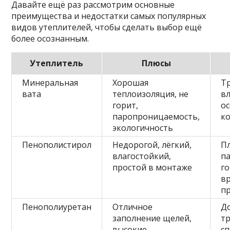
Давайте ещё раз рассмотрим основные
преимущества и недостатки самых популярных
видов утеплителей, чтобы сделать выбор ещё
более осознанным.
Утеплитель
Плюсы
Минеральная
Хорошая
Т
вата
теплоизоляция, не
вл
горит,
ос
паропроницаемость,
к
экологичность
Пенополистирол
Недорогой, лёгкий,
П
влагостойкий,
п
простой в монтаже
г
в
п
Пенополиуретан
Отличное
Д
заполнение щелей,
т
высокие
с