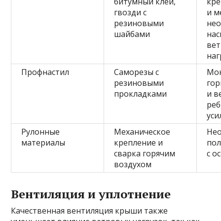
битумный клей,
кре
гвозди с
и м
резиновыми
нео
шайбами
на
ве
наг
Профнастил
Саморезы с
Мон
резиновыми
го
прокладками
и в
реб
уси
Рулонные
Механическое
Не
материалы
крепление и
пол
сварка горячим
с о
воздухом
Вентиляция и уплотнение
Качественная вентиляция крыши также