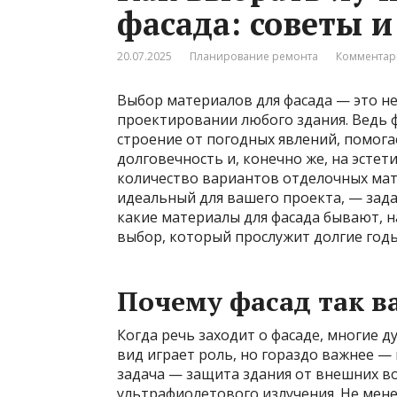
фасада: советы 
20.07.2025
Планирование ремонта
Комментар
Выбор материалов для фасада — это не
проектировании любого здания. Ведь ф
строение от погодных явлений, помог
долговечность и, конечно же, на эстет
количество вариантов отделочных мате
идеальный для вашего проекта, — зада
какие материалы для фасада бывают, н
выбор, который прослужит долгие годы
Почему фасад так в
Когда речь заходит о фасаде, многие д
вид играет роль, но гораздо важнее —
задача — защита здания от внешних воз
ультрафиолетового излучения. Не мен