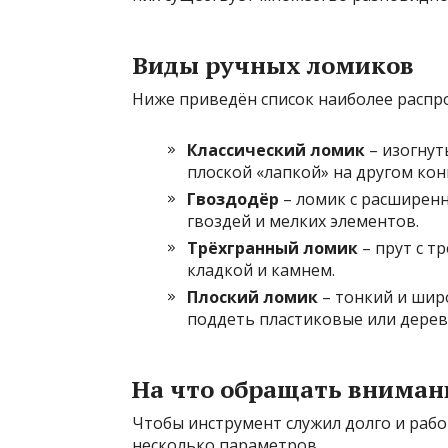
Виды ручных ломиков
Ниже приведён список наиболее распр
Классический ломик
– изогнут
плоской «лапкой» на другом кон
Гвоздодёр
– ломик с расширен
гвоздей и мелких элементов.
Трёхгранный ломик
– прут с т
кладкой и камнем.
Плоский ломик
– тонкий и широ
поддеть пластиковые или дерев
На что обращать вниман
Чтобы инструмент служил долго и раб
несколько параметров.