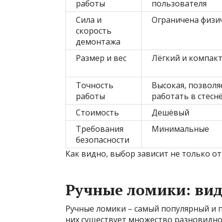
работы
пользователя
Сила и
Ограничена физи
скорость
демонтажа
Размер и вес
Лёгкий и компак
Точность
Высокая, позволя
работы
работать в стесн
Стоимость
Дешёвый
Требования
Минимальные
безопасности
Как видно, выбор зависит не только от
Ручные ломики: ви
Ручные ломики – самый популярный и п
них существует множество разновиднос