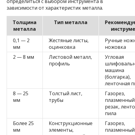
определиться с выбором инструмента в
зависимости от характеристик металла.
Толщина
Тип металла
Рекоменду
металла
инструм
0,1 — 2
Жестяные листы,
Ручные нож
мм
оцинковка
ножовка
2 — 8 мм
Листовой металл,
Угловая
профиль
шлифовальн
машина
(болгарка),
ленточная п
8 — 25
Толстый лист,
Газорез,
мм
трубы
плазменный
резак, лент
пила
Более 25
Конструкционные
Газорез,
мм
элементы,
плазменный