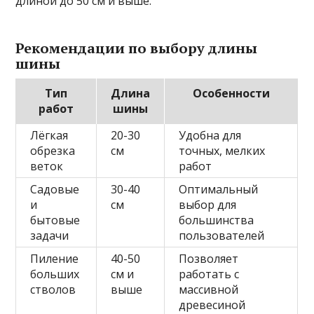
длиной до 50 см и выше.
Рекомендации по выбору длины
шины
Тип
Длина
Особенности
работ
шины
Лёгкая
20-30
Удобна для
обрезка
см
точных, мелких
веток
работ
Садовые
30-40
Оптимальный
и
см
выбор для
бытовые
большинства
задачи
пользователей
Пиление
40-50
Позволяет
больших
см и
работать с
стволов
выше
массивной
древесиной