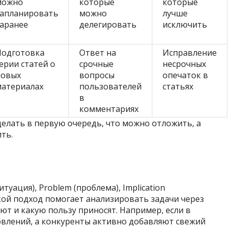
можно
которые
которые
запланировать
можно
лучше
заранее
делегировать
исключить
Подготовка
Ответ на
Исправление
ерии статей о
срочные
несрочных
новых
вопросы
опечаток в
материалах
пользователей
статьях
в
комментариях
елать в первую очередь, что можно отложить, а
ть.
итуация), Problem (проблема), Implication
Такой подход помогает анализировать задачи через
ют и какую пользу приносят. Например, если в
овлений, а конкуренты активно добавляют свежий