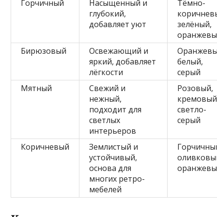
Горчичный
Насыщенный и
Тёмно-
глубокий,
коричнев
добавляет уют
зелёный,
оранжев
Бирюзовый
Освежающий и
Оранжевы
яркий, добавляет
белый,
лёгкости
серый
Мятный
Свежий и
Розовый,
нежный,
кремовый
подходит для
светло-
светлых
серый
интерьеров
Коричневый
Землистый и
Горчичны
устойчивый,
оливковы
основа для
оранжев
многих ретро-
мебелей