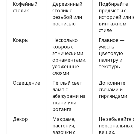
Кофейный
Деревянный
Подбирайте
столик
столик с
предметы с
резьбой или
историей или 
росписью
винтажном
стиле
Ковры
Несколько
Главное —
ковров с
учесть
этническими
цветовую
орнаментами,
палитру и
уложенные
текстуры
слоями
Освещение
Тёплый свет
Дополните
ламп с
свечами и
абажурами из
гирляндами
ткани или
ротанга
Декор
Макраме,
Не забывайте 
растения,
персональных
вазочки с
вещах,