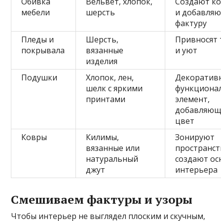
Обивка
Вельвет, хлопок,
Создают к
мебели
шерсть
и добавля
фактуру
Пледы и
Шерсть,
Привносят 
покрывала
вязанные
и уют
изделия
Подушки
Хлопок, лен,
Декоратив
шелк с яркими
функциона
принтами
элемент,
добавляю
цвет
Ковры
Килимы,
Зонируют
вязанные или
пространст
натуральный
создают ос
джут
интерьера
Смешиваем фактуры и узоры
Чтобы интерьер не выглядел плоским и скучным,