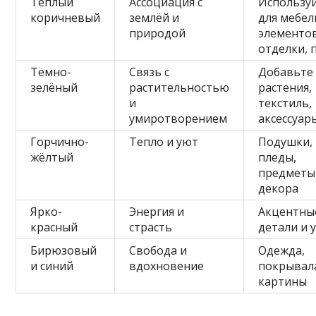
Тёплый
Ассоциация с
Использу
коричневый
землёй и
для мебел
природой
элементо
отделки, 
Тёмно-
Связь с
Добавьте
зелёный
растительностью
растения,
и
текстиль,
умиротворением
аксессуар
Горчично-
Тепло и уют
Подушки,
жёлтый
пледы,
предметы
декора
Ярко-
Энергия и
Акцентны
красный
страсть
детали и 
Бирюзовый
Свобода и
Одежда,
и синий
вдохновение
покрывал
картины