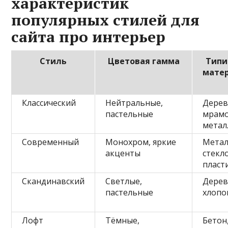
характеристик
популярных стилей для
сайта про интерьер
Стиль
Цветовая гамма
Типи
мате
Классический
Нейтральные,
Дерев
пастельные
мрамо
метал
Современный
Монохром, яркие
Метал
акценты
стекло
пласт
Скандинавский
Светлые,
Дерев
пастельные
хлопо
Лофт
Тёмные,
Бетон