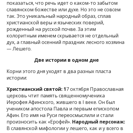
показаться, что речь идет о каком-то забытом
славянском божестве или духе. Но это не совсем
так. Это уникальный народный образ, сплав
христианской веры и языческих поверий,
рожденный на русской почве. За этим
колоритным именем скрывается не отдельный
дух, а главный осенний праздник лесного хозяина
— Лешего.
Две истории в одном дне
Корни этого дня уходят в два разных пласта
истории:
Христианский святой: 1
7 октября Православная
церковь чтит память священномученика
Иерофея Афинского, жившего в I веке. Он был
учеником апостола Павла и первым епископом
Афин. Его имя на Руси переосмыслили и стали
произносить как «Ерофей».
Народный персонаж:
В славянской мифологии у лешего, как и у всего в