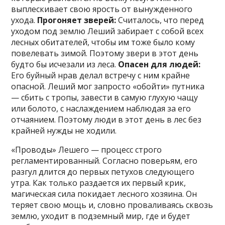
выплескивает свою ярость от вынужденного
ухода.
Прогоняет зверей:
Считалось, что перед
уходом под землю Леший забирает с собой всех
лесных обитателей, чтобы им тоже было кому
повелевать зимой. Поэтому звери в этот день
будто бы исчезали из леса.
Опасен для людей:
Его буйный нрав делал встречу с ним крайне
опасной. Леший мог запросто «обойти» путника
— сбить с тропы, завести в самую глухую чащу
или болото, с наслаждением наблюдая за его
отчаянием. Поэтому люди в этот день в лес без
крайней нужды не ходили.
«Проводы» Лешего — процесс строго
регламентированный. Согласно поверьям, его
разгул длится до первых петухов следующего
утра. Как только раздается их первый крик,
магическая сила покидает лесного хозяина. Он
теряет свою мощь и, словно проваливаясь сквозь
землю, уходит в подземный мир, где и будет