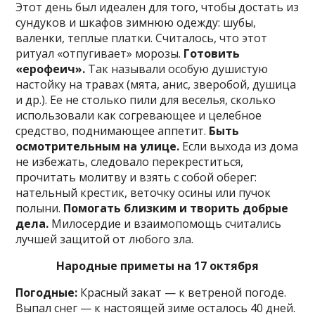
Этот день был идеален для того, чтобы достать из
сундуков и шкафов зимнюю одежду: шубы,
валенки, теплые платки. Считалось, что этот
ритуал «отпугивает» морозы.
Готовить
«ерофеич».
Так называли особую душистую
настойку на травах (мята, анис, зверобой, душица
и др.). Ее не столько пили для веселья, сколько
использовали как согревающее и целебное
средство, поднимающее аппетит.
Быть
осмотрительным на улице.
Если выхода из дома
не избежать, следовало перекреститься,
прочитать молитву и взять с собой оберег:
нательный крестик, веточку осины или пучок
полыни.
Помогать близким и творить добрые
дела.
Милосердие и взаимопомощь считались
лучшей защитой от любого зла.
Народные приметы на 17 октября
Погодные:
Красный закат — к ветреной погоде.
Выпал снег — к настоящей зиме осталось 40 дней.