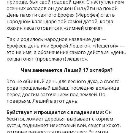
природе, был свой годовой цикл. С наступлением
осенних холодов он должен был уйти на покой.
День памяти святого Ерофея (Иерофея) стал в
народном календаре той самой датой, когда
хозяин леса готовится к «зимней спячке».
Так и родилось народное название дня —
Ерофеев день или Ерофей Лешегон. «Лешегон» —
это не имя, а обозначение самого действия: «день,
когда гонят (провожают) лешего».
Чем занимается Леший 17 октября?
Это не обычный день для лесного духа, а своего
рода прощальный шабаш, последняя вольница
перед долгим заточением под землей. По
поверьям, Леший в этот день:
Буйствует и прощается с владениями:
Он
бесится, ломает деревья, вырывает с корнем
кусты, поднимает неистовый вой, свист и хохот,
которые разносятся по всему лесу. Этим он